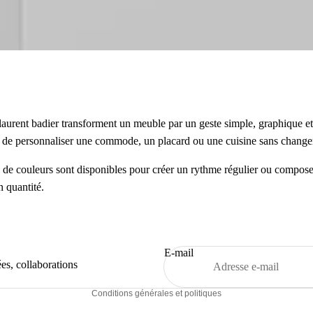
 laurent badier transforment un meuble par un geste simple, graphique e
t de personnaliser une commode, un placard ou une cuisine sans change
s de couleurs sont disponibles pour créer un rythme régulier ou compos
n quantité.
Politique de confidentialité
Mentions légales
Conditions d’utilisation
Coordonnées
E-mail
es, collaborations
Politique de remboursement
Conditions générales et politiques